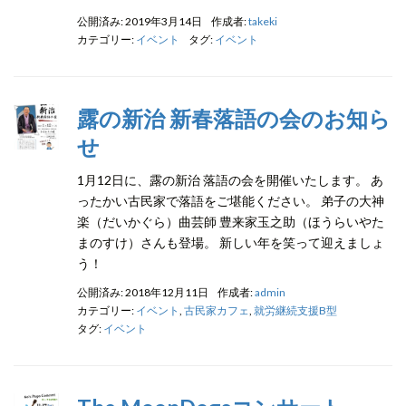
公開済み: 2019年3月14日
作成者:
takeki
カテゴリー:
イベント
タグ:
イベント
露の新治 新春落語の会のお知ら
せ
1月12日に、露の新治 落語の会を開催いたします。 あ
ったかい古民家で落語をご堪能ください。 弟子の大神
楽（だいかぐら）曲芸師 豊来家玉之助（ほうらいやた
まのすけ）さんも登場。 新しい年を笑って迎えましょ
う！
公開済み: 2018年12月11日
作成者:
admin
カテゴリー:
イベント
,
古民家カフェ
,
就労継続支援B型
タグ:
イベント