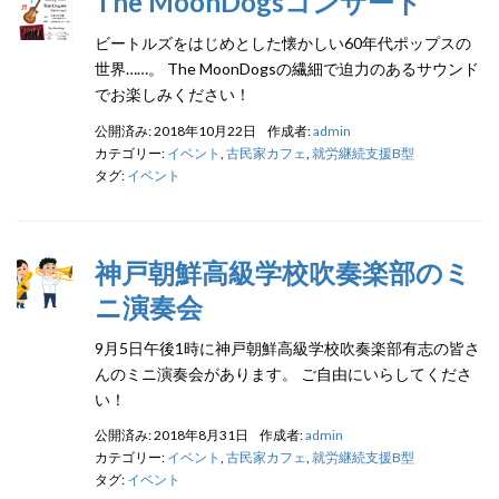
The MoonDogsコンサート
ビートルズをはじめとした懐かしい60年代ポップスの
世界……。 The MoonDogsの繊細で迫力のあるサウンド
でお楽しみください！
公開済み: 2018年10月22日
作成者:
admin
カテゴリー:
イベント
,
古民家カフェ
,
就労継続支援B型
タグ:
イベント
神戸朝鮮高級学校吹奏楽部のミ
ニ演奏会
9月5日午後1時に神戸朝鮮高級学校吹奏楽部有志の皆さ
んのミニ演奏会があります。 ご自由にいらしてくださ
い！
公開済み: 2018年8月31日
作成者:
admin
カテゴリー:
イベント
,
古民家カフェ
,
就労継続支援B型
タグ:
イベント