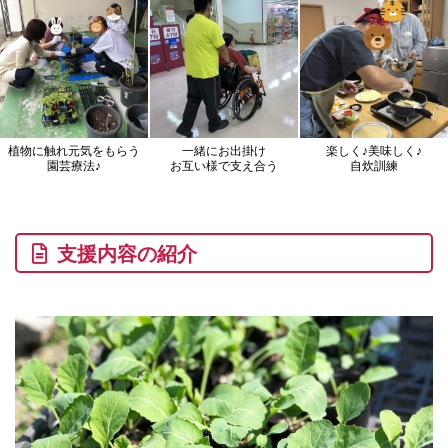
植物に触れ元気をもらう
一緒にお出掛け
楽しく♪美味しく♪
園芸療法♪
お互い様で支え合う
自炊訓練
支援内容の紹介