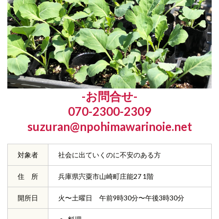
-お問合せ-
070-2300-2309
suzuran@npohimawarinoie.net
対象者
社会に出ていくのに不安のある方
住 所
兵庫県宍粟市山崎町庄能27 1階
開所日
火〜土曜日 午前9時30分〜午後3時30分