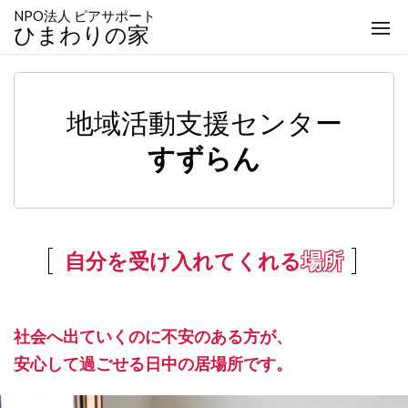
NPO法人 ピアサポート
togg
ひまわりの家
navi
地域活動支援センター
自分を受け入れてくれる
場所
社会へ出ていくのに不安のある方が、
安心して過ごせる日中の居場所です。