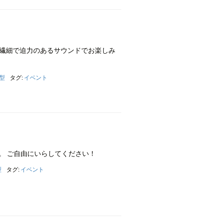
gsの繊細で迫力のあるサウンドでお楽しみ
型
タグ:
イベント
。 ご自由にいらしてください！
型
タグ:
イベント