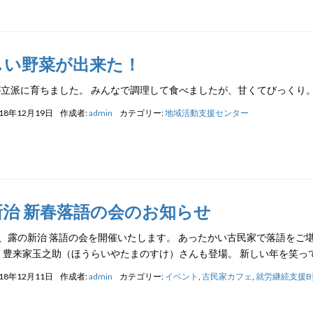
しい野菜が出来た！
立派に育ちました。 みんなで調理して食べましたが、甘くてびっくり
18年12月19日
作成者:
admin
カテゴリー:
地域活動支援センター
新治 新春落語の会のお知らせ
に、露の新治 落語の会を開催いたします。 あったかい古民家で落語をご
 豊来家玉之助（ほうらいやたまのすけ）さんも登場。 新しい年を笑っ
18年12月11日
作成者:
admin
カテゴリー:
イベント
,
古民家カフェ
,
就労継続支援B