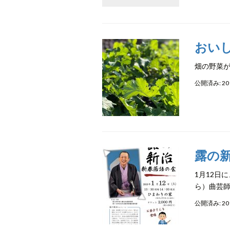
おい
畑の野菜が
公開済み: 20
露の
1月12日
ら）曲芸師
公開済み: 20