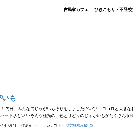
古民家カフェ
ひきこもり・不登校
がいも
！ 先日、みんなでじゃがいもほりをしました(^▽^)/ ゴロゴロと大
ハート形も♡ いろんな種類の、色とりどりのじゃがいもがたくさん収穫出
021年7月1日
作成者:
admin
カテゴリー:
就労継続支援B型