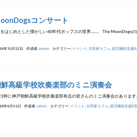
 MoonDogsコンサート
をはじめとした懐かしい60年代ポップスの世界……。 The MoonDo
！
18年10月22日
作成者:
admin
カテゴリー:
イベント
,
古民家カフェ
,
就労継続支援B
朝鮮高級学校吹奏楽部のミニ演奏会
後1時に神戸朝鮮高級学校吹奏楽部有志の皆さんのミニ演奏会があります
018年8月31日
作成者:
admin
カテゴリー:
イベント
,
古民家カフェ
,
就労継続支援B