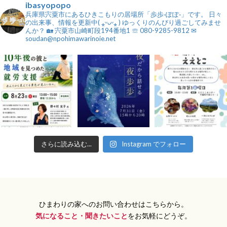
ibasyopopo
兵庫県宍粟市にあるひきこもりの居場所「歩歩‐ぽぽ‐」です。
日々
の出来事、情報を更新中( ⁎ᵕᴗᵕ⁎ )
ゆっくりのんびり過ごしてみませ
んか？⁡
🏡 宍粟市山崎町段194番地1
☏ 080-9285-9812
✉
soudan@npohimawarinoie.net
さらに読み込む...
Instagram でフォロー
ひまわりの家へのお問い合わせはこちらから。
気になること・聞きたいこと
をお気軽にどうぞ。