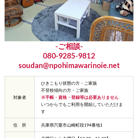
-ご相談-
080-9285-9812
soudan@npohimawarinoie.net
ひきこもり状態の方・ご家族
不登校傾向の方・ご家族
対象者
※手帳・資格・登録等は必要ありません
いつからでもご利用を開始していただけま
す
住 所
兵庫県宍粟市山崎町段194番地1