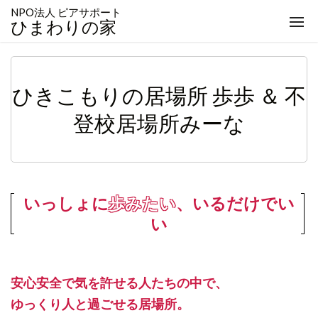
NPO法人 ピアサポート
togg
ひまわりの家
navi
ひきこもりの居場所 歩歩 ＆ 不
登校居場所みーな
いっしょに
歩みたい
、いるだけでい
い
安心安全で気を許せる人たちの中で、
ゆっくり人と過ごせる居場所。